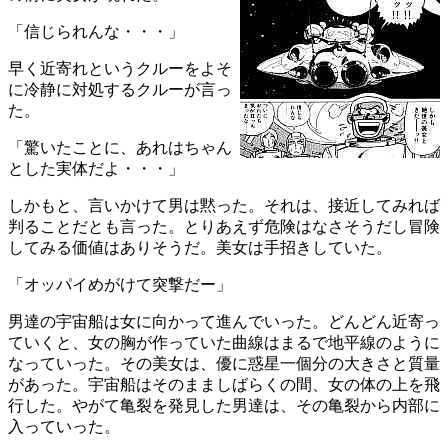
「信じられんな・・・」
早く近寄れというクルーをよそ
に冷静に対処するクルーが言っ
た。
「驚いたことに、あれはちゃん
とした実体だよ・・・」
しかもと、言いかけて男は黙った。それは、接近してみれば
判ることだとも言った。とりあえず危険はなさそうだし冒険
してみる価値はありそうだ。美女は手招きしていた。
「オッパイめがけて突撃だー」
男達の宇宙船は女に向かって進んでいった。どんどん近寄っ
ていくと、女の胸が作っていた曲線はまるで地平線のように
なっていった。その美女は、優に惑星一個分の大きさと質量
があった。宇宙船はそのまましばらくの間、女の体の上を飛
行した。やがて亀裂を発見した男達は、その亀裂から内部に
入っていった。