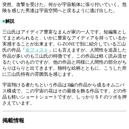
突然、攻撃を受けた。何かが宇宙船体に張り付いていく。危
険を感じた男達は宇宙空間へと戻るように逃げ出した。
■
解説
三山氏はアイディア豊富なまんが家の一人です。短編集とし
てまとめられると、いかに豊富なアイディアを持っているか
実感することが出来ます。G-ZONEで別に紹介している三山
氏の作品「
女フィスト
」にも言えますが、人間性を追及した
作品が多いのも三山氏の特徴です。この作品は軽く読み流せ
るたぐいのものですが、他の作品と同様に人間性の部分がち
らりほらりと出てきます。独特な絵柄とともに、こうした所
に三山氏特有の雰囲気を感じます。
宇宙翔ける者たちという作品は3編の作品から成るオムニバ
ス構成で、この宇宙の花はその最後を飾る作品です。どの作
品も軽いショートショートですが、しっかりＳＦのツボを押
さえています。
掲載情報