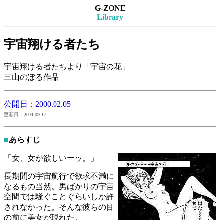
G-ZONE
Library
宇宙翔ける者たち
宇宙翔ける者たちより「宇宙の花」
三山のぼる作品
公開日：2000.02.05
更新日：2004.09.17
■
あらすじ
「女、女が欲しいーッ。」
長期間の宇宙航行で欲求不満に
なるもの当然。男ばかりの宇宙
空間では騒ぐことぐらいしか許
されなかった。そんな彼らの目
の前に美女が現れた。