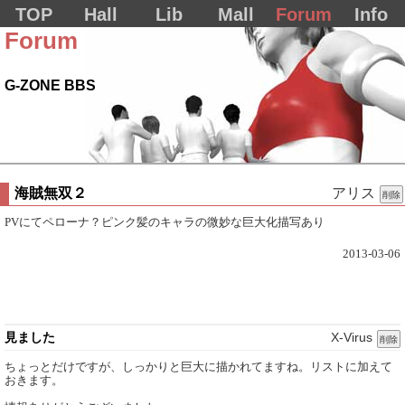
TOP
Hall
Lib
Mall
Forum
Info
Forum
G-ZONE BBS
海賊無双２
アリス
削除
PVにてペローナ？ピンク髪のキャラの微妙な巨大化描写あり
2013-03-06
見ました
X-Virus
削除
ちょっとだけですが、しっかりと巨大に描かれてますね。リストに加えて
おきます。