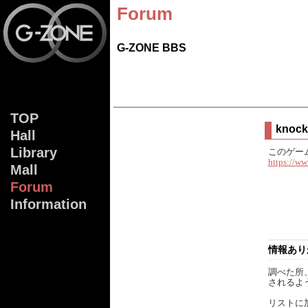
Forum
G-ZONE BBS
TOP
knock
Hall
Lib
rary
このゲー
https://w
Mall
Forum
Info
rmation
情報あり
調べた所
されるよ
リストに