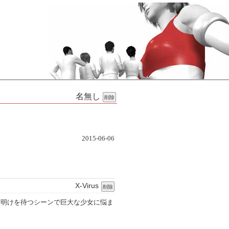
名無し
削除
2015-06-06
X-Virus
削除
夜明けを待つシーンで巨大な少女に悩ま