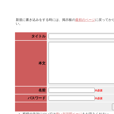
新規に書き込みをする時には、掲示板の
最初のページ
に戻ってか
い。
タイトル
本文
名前
※必須
パスワード
※必須
投稿の方法については
使い方説明ページ
をお読みください。