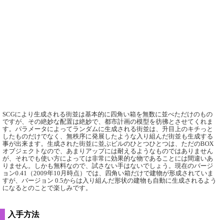
SCGにより生成される街並は基本的に四角い箱を無数に並べただけのもの
ですが、その絶妙な配置は絶妙で、都市計画の模型を彷彿とさせてくれま
す。パラメータによってランダムに生成される街並は、升目上のキチっと
したものだけでなく、無秩序に発展したような入り組んだ街並も生成する
事が出来ます。生成された街並に並ぶビルのひとつひとつは、ただのBOX
オブジェクトなので、あまりアップには耐えるようなものではありません
が、それでも使い方によっては非常に効果的な物であることには間違いあ
りません。しかも無料なので、試さない手はないでしょう。現在のバージ
ョン0.41（2009年10月時点）では、四角い箱だけで建物が形成されていま
すが、バージョン 0.5からは入り組んだ形状の建物も自動に生成されるよう
になるとのことで楽しみです。
入手方法