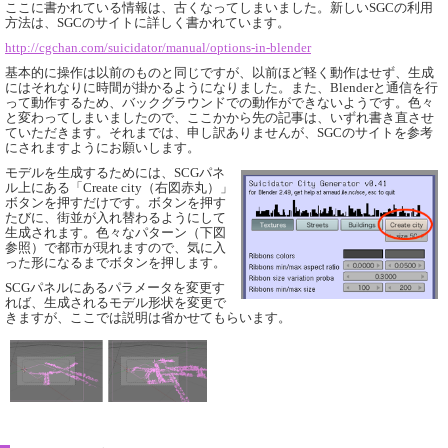
ここに書かれている情報は、古くなってしまいました。新しいSGCの利用
方法は、SGCのサイトに詳しく書かれています。
http://cgchan.com/suicidator/manual/options-in-blender
基本的に操作は以前のものと同じですが、以前ほど軽く動作はせず、生成
にはそれなりに時間が掛かるようになりました。また、Blenderと通信を行
って動作するため、バックグラウンドでの動作ができないようです。色々
と変わってしまいましたので、ここかから先の記事は、いずれ書き直させ
ていただきます。それまでは、申し訳ありませんが、SGCのサイトを参考
にされますようにお願いします。
モデルを生成するためには、SCGパネ
ル上にある「Create city（右図赤丸）」
ボタンを押すだけです。ボタンを押す
たびに、街並が入れ替わるようにして
生成されます。色々なパターン（下図
参照）で都市が現れますので、気に入
った形になるまでボタンを押します。
SCGパネルにあるパラメータを変更す
れば、生成されるモデル形状を変更で
きますが、ここでは説明は省かせてもらいます。