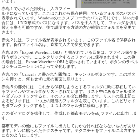
います。
赤丸１で示された部分は、入力フィー
ルドになっています。ここはこれから保存使用しているフォルダのパスが
表示されています。Windowsのエクスプローラのパスと同じです。Macの場
合には、UNIX形式のパスになります。パスを手入力して、フォルダを切り
替える事も可能ですが、後で説明する方法の方が確実にフォルダを変更で
きます。
赤丸２には、ファイル名が表示されています。このファイル名で保存され
ます。保存ファイル名は、直接て入力で変更できます。
赤丸３の「Export Wavefront OBJ」と書かれている四角は、ファイル保存を
行うボタンです。ここをクリックするとファイルに保存されます。この例
の場合には、Export Wavefront OBJ と表示されていますが、ボタンのラベル
はシチュエーションによって変化します。
赤丸４の「Cancel」と書かれた四角は、キャンセルボタンです。このボタ
ンを押すと、何もせずに元の画面に戻ります。
赤丸５の部分には、これから保存しようとするフォルダに既に存在してい
るファイルやフォルダがリストされています。リスト中にあるフォルダ名
をダブルクリックすると、そのフォルダに移動します。リストの最上部に
あるピリオドは、１つ上の階層のフォルダを表しています。このピリオド
をダブルクリックすると、１つ上のフォルダに移動します。
このダイアログを操作して、作成した都市モデルをobjファイルに出力しま
す。
都市モデルの他にもファイルに出力しておかなければならないものがあり
ます。ビルに貼られたテクスチャです。テクスチャをファイルに出力する
に次のようにします。