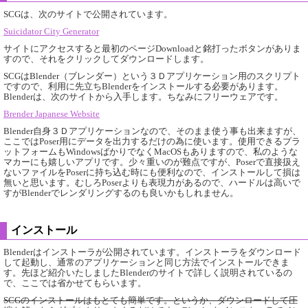
SCGは、次のサイトで公開されています。
Suicidator City Generator
サイトにアクセスすると最初のページDownloadと銘打ったボタンがありま
すので、それをクリックしてダウンロードします。
SCGはBlender（ブレンダー）という３Ｄアプリケーション用のスクリプト
ですので、利用に先立ちBlenderをインストールする必要があります。
Blenderは、次のサイトから入手します。ちなみにフリーウェアです。
Brender Japanese Website
Blender自身３Ｄアプリケーションなので、そのまま使う事も出来ますが、
ここではPoser用にデータを出力するだけの為に使います。使用できるプラ
ットフォームもWindowsばかりでなくMacOSもありますので、私のような
マカーにも嬉しいアプリです。少々重いのが難点ですが、Poserで直接扱え
ないファイルをPoserに持ち込む時にも便利なので、インストールして損は
無いと思います。むしろPoserよりも表現力があるので、ハードルは高いで
すがBlenderでレンダリングするのも良いかもしれません。
インストール
Blenderはインストーラが公開されています。インストーラをダウンロード
して起動し、通常のアプリケーションと同じ方法でインストールできま
す。先ほど紹介いたしましたBlenderのサイトで詳しく説明されているの
で、ここでは省かせてもらいます。
SCGのインストールはもとても簡単です。というか、ダウンロードして圧