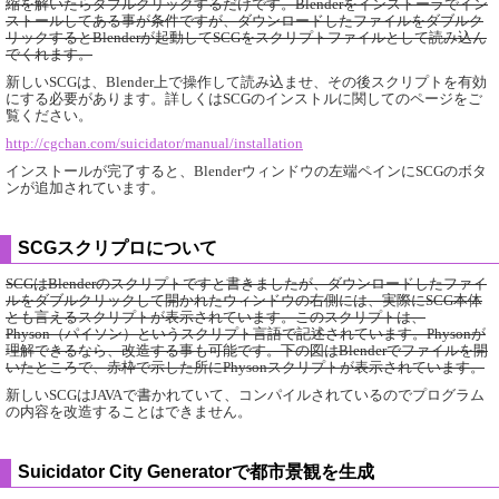
縮を解いたらダブルクリックするだけです。Blenderをインストーラでイン
ストールしてある事が条件ですが、ダウンロードしたファイルをダブルク
リックするとBlenderが起動してSCGをスクリプトファイルとして読み込ん
でくれます。
新しいSCGは、Blender上で操作して読み込ませ、その後スクリプトを有効
にする必要があります。詳しくはSCGのインストルに関してのページをご
覧ください。
http://cgchan.com/suicidator/manual/installation
インストールが完了すると、Blenderウィンドウの左端ペインにSCGのボタ
ンが追加されています。
SCGスクリプロについて
SCGはBlenderのスクリプトですと書きましたが、ダウンロードしたファイ
ルをダブルクリックして開かれたウィンドウの右側には、実際にSCG本体
とも言えるスクリプトが表示されています。このスクリプトは、
Physon（パイソン）というスクリプト言語で記述されています。Physonが
理解できるなら、改造する事も可能です。下の図はBlenderでファイルを開
いたところで、赤枠で示した所にPhysonスクリプトが表示されています。
新しいSCGはJAVAで書かれていて、コンパイルされているのでプログラム
の内容を改造することはできません。
Suicidator City Generatorで都市景観を生成