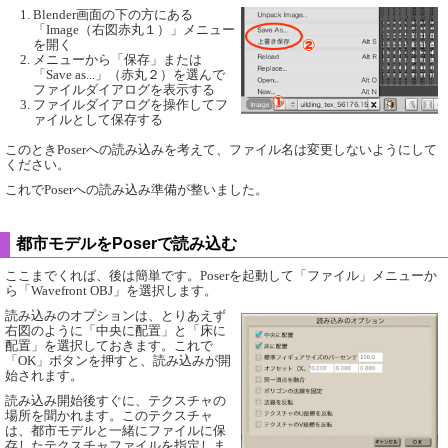
Blender画面の下の方にある
「Image（右図赤丸１）」メニュー
を開く
メニューから「保存」または
「Save as...」（赤丸２）を選んで
ファイルダイアログを表示する
ファイルダイアログを操作してフ
ァイルとして保存する
このときPoserへの読み込みを考えて、ファイル名は変更しないようにして
ください。
これでPoserへの読み込み準備が整いました。
都市モデルをPoserで読み込む
ここまでくれば、後は簡単です。Poserを起動して「ファイル」メニューか
ら「Wavefront OBJ」を選択します。
読み込みのオプションは、とりあえず
右図のように「中央に配置」と「床に
配置」を選択しておきます。これで
「OK」ボタンを押すと、読み込みが開
始されます。
読み込み開始後すぐに、テクスチャの
場所を聞かれます。このテクスチャ
は、都市モデルと一緒にファイルに保
存したテクスチャファイルを指定しま