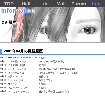
TOP
Hall
Lib
Mall
Forum
Info
Information
更新履歴
2001年04月の更新履歴
04-21
SHRINKING FROM ABUSE!
初公開
04-21
ＴＶの国のアリス
パッケージの写真を掲載
04-20
18才未満に迷惑!
初公開
04-19
ミルク・ジャンキー
単行本に収録されたので情報を追加
04-19
フォーラム入口
掲示板の検索をできるようにしました
04-18
検索エンジン
改善した
04-08
ねらわれた少女
解説を加筆修正
04-07
コロシアム
初公開
04-06
ブルー オベリスク
初公開
04-05
マイ リトル ダーリン
解説を加筆修正し絵を加えた