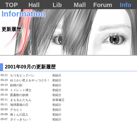
TOP
Hall
Lib
Mall
Forum
Info
Information
更新履歴
2001年09月の更新履歴
09-22
ちづるビッグバン
初紹介
09-20
ゆうかい星人をやっつけろ！
初紹介
09-19
妖精の刻
初紹介
09-18
トイレット博士
初紹介
09-16
図書館の妖精
初紹介
09-11
まもるんだもん
加筆修正
09-11
地球最後の日
初紹介
09-09
デカヒミ
初紹介
09-08
南くんの恋人
初紹介
09-07
ダイっきらい！
初紹介