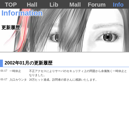
TOP
Hall
Lib
Mall
Forum
Info
Information
更新履歴
2002年01月の更新履歴
01-17
一時休止
不正アクセスによりサーバのセキュリティ上の問題から余儀無く一時休止と
なりました。
01-17
入口カウンタ
20万ヒット達成。訪問者の皆さんに感謝いたします。