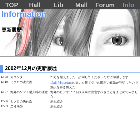
TOP
Hall
Lib
Mall
Forum
Info
Information
更新履歴
2002年12月の更新履歴
12-28
カウンタ
23万を超えました。訪問してくださった方に感謝します。
12-19
DaliMuseum
ミクロの決死圏
の協力を得てダリの関与の真偽が判明したので
解説を書き換えた。
12-07
海外のソフト購入時の注意
海外のビデオソフト購入時に注意すべきことをまとめてみまし
た。
12-06
ミクロの決死圏
新規紹介
12-03
二寸法師
新規紹介