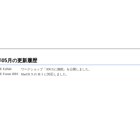
7年05月の更新履歴
E ExHall
ワークショップ「3DCGに挑戦」を公開しました。
E Forum BBS
MacOS 9 の IE 5 に対応しました。