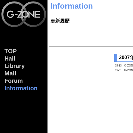
Information
更新履歴
TOP
200
Hall
Lib
rary
05-13
G-ZON
05-01
G-ZON
Mall
Forum
Info
rmation