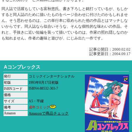
同人誌で活躍もしている富秋悠氏。書き下ろしと銘打っているが、もしか
すると同人誌のために描いたものをページ合わせに付けたのかもしれませ
ん。そう思わせるのは、この単行本に収められた他の作品とはマッチしな
いからです。同人誌なら似合いそうな、そんな個性的な味わいの作品。そ
れと、手抜きに近い短編を装って描いているのは、作家の照れ隠しなのか
も知れません。作者の趣味と遊びが、にじみ出た一作です。
記事公開日：2000.02.02
記事更新日：2004.09.17
Aコンプレックス
発行
コミックインターナショナル
初版
1993年8月17日初版
ISBN4-88532-303-7
ISBNコード
価格
サイズ
A5・平綴
備考
成年コミック
Amazon
Amazonで商品チェック