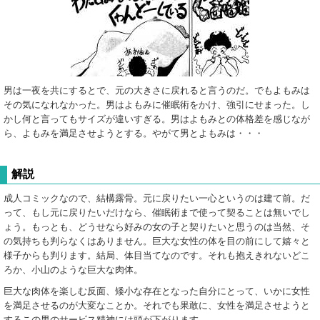
男は一夜を共にするとで、元の大きさに戻れると言うのだ。でもよもみは
その気になれなかった。男はよもみに催眠術をかけ、強引にせまった。し
かし何と言ってもサイズが違いすぎる。男はよもみとの体格差を感じなが
ら、よもみを満足させようとする。やがて男とよもみは・・・
解説
成人コミックなので、結構露骨。元に戻りたい一心というのは建て前。だ
って、もし元に戻りたいだけなら、催眠術まで使って契ることは無いでし
ょう。もっとも、どうせなら好みの女の子と契りたいと思うのは当然、そ
の気持ちも判らなくはありません。巨大な女性の体を目の前にして嬉々と
様子からも判ります。結局、体目当てなのです。それも抱えきれないどこ
ろか、小山のような巨大な肉体。
巨大な肉体を楽しむ反面、矮小な存在となった自分にとって、いかに女性
を満足させるのが大変なことか。それでも果敢に、女性を満足させようと
するこの男のサービス精神には頭が下がります。