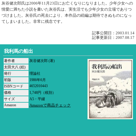
灰谷健次郎氏は2006年11月23日にお亡くなりになりました。少年少女への
情愛に満ちた小説を書いた灰谷氏は、実生活でも少年少女の立場でありつ
づけました。灰谷氏の死去により、本作品の続編は期待できぬものになっ
てしまいました。非常に残念です。
記事公開日：2003.01.14
記事更新日：2007.08.17
我利馬の船出
著作者
灰谷健次郎 (著)
太田大八 (絵)
発行
理論社
初版
1986年6月
4652010443
ISBNコード
価格
1,748円（税別）
サイズ
A5・平綴
Amazon
Amazonで商品チェック