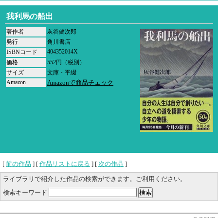
我利馬の船出
著作者
灰谷健次郎
発行
角川書店
404352014X
ISBNコード
価格
552円（税別）
サイズ
文庫・平綴
Amazon
Amazonで商品チェック
[
前の作品
] [
作品リストに戻る
] [
次の作品
]
ライブラリで紹介した作品の検索ができます。ご利用ください。
検索キーワード