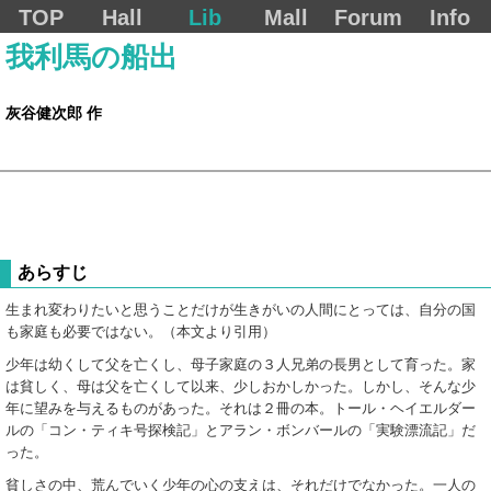
TOP
Hall
Lib
Mall
Forum
Info
我利馬の船出
灰谷健次郎 作
あらすじ
生まれ変わりたいと思うことだけが生きがいの人間にとっては、自分の国
も家庭も必要ではない。（本文より引用）
少年は幼くして父を亡くし、母子家庭の３人兄弟の長男として育った。家
は貧しく、母は父を亡くして以来、少しおかしかった。しかし、そんな少
年に望みを与えるものがあった。それは２冊の本。トール・ヘイエルダー
ルの「コン・ティキ号探検記」とアラン・ボンバールの「実験漂流記」だ
った。
貧しさの中、荒んでいく少年の心の支えは、それだけでなかった。一人の