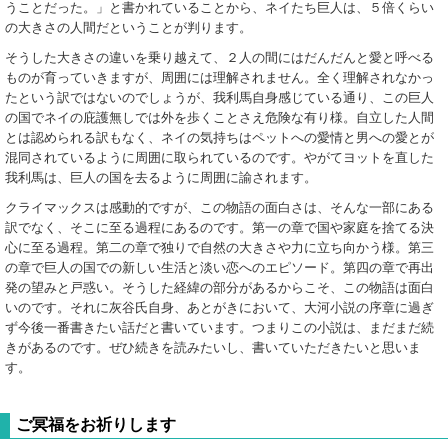
うことだった。」と書かれていることから、ネイたち巨人は、５倍くらい
の大きさの人間だということが判ります。
そうした大きさの違いを乗り越えて、２人の間にはだんだんと愛と呼べる
ものが育っていきますが、周囲には理解されません。全く理解されなかっ
たという訳ではないのでしょうが、我利馬自身感じている通り、この巨人
の国でネイの庇護無しでは外を歩くことさえ危険な有り様。自立した人間
とは認められる訳もなく、ネイの気持ちはペットへの愛情と男への愛とが
混同されているように周囲に取られているのです。やがてヨットを直した
我利馬は、巨人の国を去るように周囲に諭されます。
クライマックスは感動的ですが、この物語の面白さは、そんな一部にある
訳でなく、そこに至る過程にあるのです。第一の章で国や家庭を捨てる決
心に至る過程。第二の章で独りで自然の大きさや力に立ち向かう様。第三
の章で巨人の国での新しい生活と淡い恋へのエピソード。第四の章で再出
発の望みと戸惑い。そうした経緯の部分があるからこそ、この物語は面白
いのです。それに灰谷氏自身、あとがきにおいて、大河小説の序章に過ぎ
ず今後一番書きたい話だと書いています。つまりこの小説は、まだまだ続
きがあるのです。ぜひ続きを読みたいし、書いていただきたいと思いま
す。
ご冥福をお祈りします