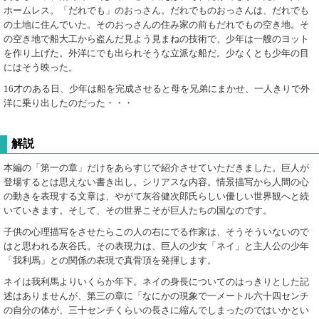
ホームレス。「だれでも」のおっさん。だれでものおっさんは、だれでも
の土地に住んでいた。そのおっさんの住み家の前もだれでもの空き地。そ
の空き地で船大工から盗んだ見よう見まねの技術で、少年は一艘のヨット
を作り上げた。外洋にでも出られそうな立派な船だ。少なくとも少年の目
にはそう映った。
16才のある日、少年は船を完成させると母を兄弟にまかせ、一人きりで外
洋に乗り出したのだった・・・
解説
本編の「第一の章」だけをあらすじで紹介させていただきました。巨人が
登場するとは思えない書き出し。シリアスな内容。情景描写から人間の心
の動きを表現する文章は、やがて灰谷健次郎氏らしい優しい世界観へと続
いていきます。そして、その世界こそが巨人たちの国なのです。
子供の心理描写をさせたらこの人の右にでる作家は、そうそういないので
はと思われる灰谷氏。その表現力は、巨人の少女「ネイ」と主人公の少年
「我利馬」との関係の表現で真骨頂を発揮します。
ネイは我利馬よりいくらか年下。ネイの身長についてのはっきりとした記
述はありませんが、第三の章に「なにかの現象で一メートル六十四センチ
の自分の体が、三十センチくらいの長さに縮んでしまったのではいかとい