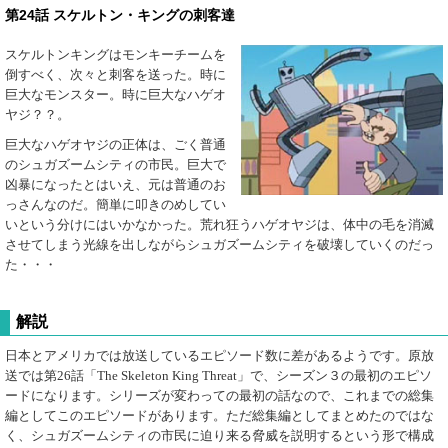
第24話 スケルトン・キングの刺客達
スケルトンキングはモンキーチームを
倒すべく、次々と刺客を送った。時に
巨大なモンスター。時に巨大なハゲオ
ヤジ？？。
巨大なハゲオヤジの正体は、ごく普通
のシュガズームシティの市民。巨大で
凶暴になったとはいえ、元は普通のお
っさんなのだ。簡単に叩きのめしてい
いという分けにはいかなかった。荒れ狂うハゲオヤジは、体中の毛を消滅
させてしまう光線を出しながらシュガズームシティを破壊していくのだっ
た・・・
解説
日本とアメリカでは放送しているエピソード数に差があるようです。原放
送では第26話「The Skeleton King Threat」で、シーズン３の最初のエピソ
ードになります。シリーズが変わっての最初の話なので、これまでの総集
編としてこのエピソードがあります。ただ総集編としてまとめたのではな
く、シュガズームシティの市民に迫り来る脅威を説明するという形で構成