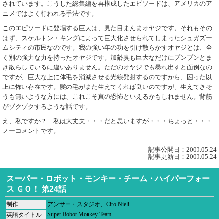
されています。こうした総集編を再構成したエピソードは、アメリカのア
ニメではよく行われる手法です。
このエピソードに登場する巨人は、見た目まんまオヤジです。それもその
はず、スケルトン・キングによって巨大化させられてしまったシュガズー
ムシティの市民なのです。我の強い年の功を引け散らかすオヤジとは、全
く別の強力な力を持ったオヤジです。加齢臭も巨大なだけにプンプンとま
き散らしているに違いありません。ただのオヤジでも暴れ出すと面倒なの
ですが、巨大な上に体毛を消滅させる光線発射するのですから、困った以
上に怖い存在です。髪の毛がまた生えてくれば良いのですが、生えてきそ
うも無いような方には、これこそ真の恐怖といえるかもしれません。背筋
がゾクゾクするような話です。
え、私ですか？ 私は大丈夫・・・だと思いますが・・・ちょっと・・・
ノーコメントです。
記事公開日：2009.05.24
記事更新日：2009.05.24
スーパー・ロボット・モンキー・チーム・ハイパーフォー
ス ＧＯ！ 第24話
制作
アンサー・スタジオ、Ciro Nieli
Super Robot Monkey Team
英語タイトル