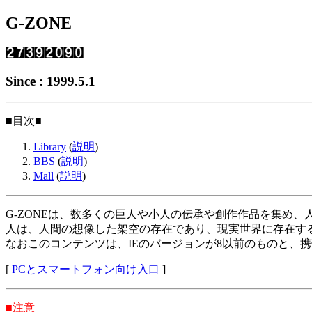
G-ZONE
Since : 1999.5.1
■目次■
Library
(
説明
)
BBS
(
説明
)
Mall
(
説明
)
G-ZONEは、数多くの巨人や小人の伝承や創作作品を集め
人は、人間の想像した架空の存在であり、現実世界に存在す
なおこのコンテンツは、IEのバージョンが8以前のものと、
[
PCとスマートフォン向け入口
]
■注意