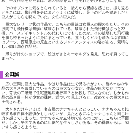
め、一度作品を見た者は、別の作品を見てもそれと分かるようになる。
そのオブジェに気をとられていると、後ろから視線を感じた。振り返る
とそこには、飛行機を身にまとうように破壊し、足下のビルを踏みしだく
巨人がこちらを睨んでいた。女性の巨人だ。
巨大なレリーフ状の作品で、こちらの目線は女巨人の腰のあたり。その
股間でも飛行機は無惨に破壊されている。破壊された飛行機はざっと22
機。バースデイキャンドルの代わりにでもしたのか。その破壊した飛行機
を勝ち誇るったように身にまとっている。荒々しくビルを踏みつぶす脚に
はブーツ。西尾康之の原点といえるジャイアンティスの姿がある。素晴ら
しい肉圧満点作品だ。
帰りがけのショップで、絵はがきとキーホルダを発見。思わず買ってし
まった。
会田誠
広い空間に巨大な作品。やはり作品は生で見るのがよい。縦６mもの作
品の大きさを形成しているものは巨大な少女だ。作品が巨大なだけでな
い、背後の二階建て住宅型地底走行車？と比較して巨大なのだ。しかも作
品の高さ目一杯が少女の裸体。近づいて見上げると、改めてその巨大さに
圧倒される。
大きさだけをいえば、名古屋のナナちゃんとどっこい。ナナちゃんと比
較する事自体不謹慎かもしれないが、見たときにふとナナちゃんと同じ圧
力を感じてしまった。ナナちゃんが立体物であるのに対し、こちらは平面
だ。しかし平面であるのに圧倒的な生々しさがある。その裸体からは、匂
いすら感じるようだ。