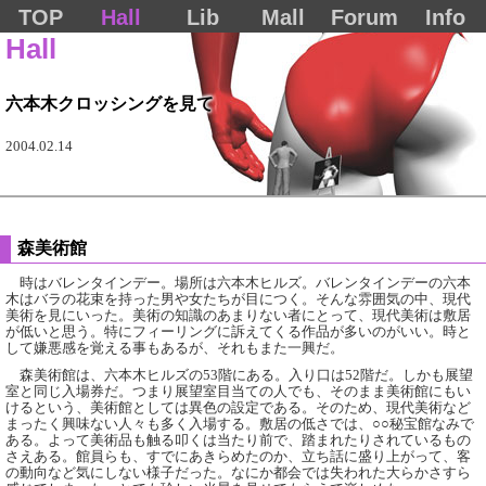
TOP
Hall
Lib
Mall
Forum
Info
Hall
六本木クロッシングを見て
2004.02.14
森美術館
時はバレンタインデー。場所は六本木ヒルズ。バレンタインデーの六本
木はバラの花束を持った男や女たちが目につく。そんな雰囲気の中、現代
美術を見にいった。美術の知識のあまりない者にとって、現代美術は敷居
が低いと思う。特にフィーリングに訴えてくる作品が多いのがいい。時と
して嫌悪感を覚える事もあるが、それもまた一興だ。
森美術館は、六本木ヒルズの53階にある。入り口は52階だ。しかも展望
室と同じ入場券だ。つまり展望室目当ての人でも、そのまま美術館にもい
けるという、美術館としては異色の設定である。そのため、現代美術など
まったく興味ない人々も多く入場する。敷居の低さでは、○○秘宝館なみで
ある。よって美術品も触る叩くは当たり前で、踏まれたりされているもの
さえある。館員らも、すでにあきらめたのか、立ち話に盛り上がって、客
の動向など気にしない様子だった。なにか都会では失われた大らかさすら