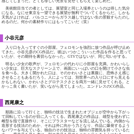
感じてしまった。とても珍しい光景を見せてもらえて楽しめた。
美術館目当ての者としては、展望室と同じ入場券というのは得した気分
になる。なにせ東京を一望できる展望が無料でついてくるからだ。しかも
天気がよければ、バルコニーからガラス越しではない生の景観すらたのし
めるのだ。何かの素材作りにはもってこいだ（笑）
小谷元彦
入り口を入ってすぐの小部屋。フェロモンを強烈に放つ作品が呼び止め
てきた。小谷元彦のCG作品だ。彼はいつかこういった作品を作ると思って
いたが、その期待を裏切らなかった。GTSではないが、同じ匂いがする。
明るい少女の歌声が、フェロモンの代わりに小部屋を充満。かわいらし
い少女は、巨大なスクリーン上で、画面にいっぱいの口を開けて小さな虫
を食べる。大きく開かれた口は、そのかわいさとは裏腹に、恐怖さえ感じ
させることもあるだろう。人によっては、別世界への入り口にすら見える
かもしれない。かわいさとグロテスクさとを両方一緒に見せてくれる。と
かっこ良く書いたが、笑いながら見てしまった。エンドレスのCG作品。
西尾康之
順路に沿って行くと、独特の技法で生まれたオブジェが空中から下がっ
て回転しているのが目に入ってくる。西尾康之の作品は、雄型を使わずに
雌型を指で直接作り、そこにプラスターなどを流し込んでいる。内側から
造形する技法のためか、それは外に向かう力となり、作品に爆発するよう
なパワーを与えている。独自のその技法は、独特の雰囲気を持っているた