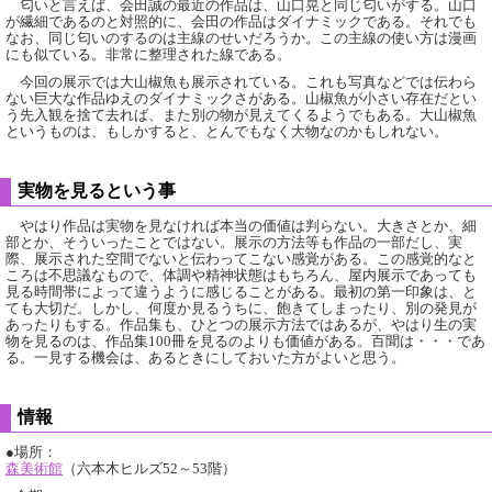
匂いと言えば、会田誠の最近の作品は、山口晃と同じ匂いがする。山口
が繊細であるのと対照的に、会田の作品はダイナミックである。それでも
なお、同じ匂いのするのは主線のせいだろうか。この主線の使い方は漫画
にも似ている。非常に整理された線である。
今回の展示では大山椒魚も展示されている。これも写真などでは伝わら
ない巨大な作品ゆえのダイナミックさがある。山椒魚が小さい存在だとい
う先入観を捨て去れば、また別の物が見えてくるようでもある。大山椒魚
というものは、もしかすると、とんでもなく大物なのかもしれない。
実物を見るという事
やはり作品は実物を見なければ本当の価値は判らない。大きさとか、細
部とか、そういったことではない。展示の方法等も作品の一部だし、実
際、展示された空間でないと伝わってこない感覚がある。この感覚的なと
ころは不思議なもので、体調や精神状態はもちろん、屋内展示であっても
見る時間帯によって違うように感じることがある。最初の第一印象は、と
ても大切だ。しかし、何度か見るうちに、飽きてしまったり、別の発見が
あったりもする。作品集も、ひとつの展示方法ではあるが、やはり生の実
物を見るのは、作品集100冊を見るのよりも価値がある。百聞は・・・であ
る。一見する機会は、あるときにしておいた方がよいと思う。
情報
●場所：
森美術館
（六本木ヒルズ52～53階）