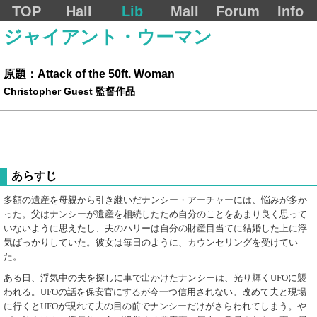
TOP
Hall
Lib
Mall
Forum
Info
ジャイアント・ウーマン
原題：Attack of the 50ft. Woman
Christopher Guest 監督作品
あらすじ
多額の遺産を母親から引き継いだナンシー・アーチャーには、悩みが多か
った。父はナンシーが遺産を相続したため自分のことをあまり良く思って
いないように思えたし、夫のハリーは自分の財産目当てに結婚した上に浮
気ばっかりしていた。彼女は毎日のように、カウンセリングを受けてい
た。
ある日、浮気中の夫を探しに車で出かけたナンシーは、光り輝くUFOに襲
われる。UFOの話を保安官にするが今一つ信用されない。改めて夫と現場
に行くとUFOが現れて夫の目の前でナンシーだけがさらわれてしまう。や