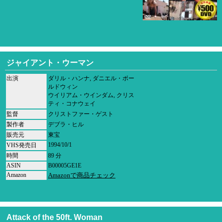
ジャイアント・ウーマン
出演
ダリル・ハンナ, ダニエル・ボー
ルドウィン
ウイリアム・ウインダム, クリス
ティ・コナウェイ
監督
クリストファー・ゲスト
製作者
デブラ・ヒル
販売元
東宝
1994/10/1
VHS発売日
時間
89 分
ASIN
B00005GE1E
Amazon
Amazonで商品チェック
Attack of the 50ft. Woman