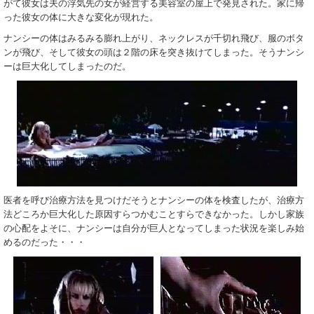
がて彼女は夫の浮気先の女が経営する美容室の屋上で発見された。家に帰
った彼女の体に大きな変化が現れた。
ナンシーの体はみるみる膨れ上がり、ネックレスが千切れ飛び、服のボタ
ンが飛び、そして彼女の頭は２階の床を突き抜けてしまった。そうナンシ
ーは巨大化してしまったのだ。
医者を呼び治療方法を見つけだそうとナンシーの体を検査したが、治療方
法どころか巨大化した原因すらつかむことすらできなかった。しかし家族
の心配をよそに、ナンシーは自分が巨人となってしまった状況を楽しみ始
めるのだった・・・