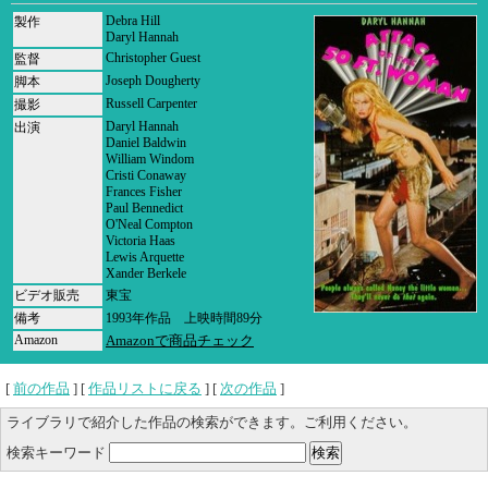
Debra Hill
製作
Daryl Hannah
Christopher Guest
監督
Joseph Dougherty
脚本
Russell Carpenter
撮影
Daryl Hannah
出演
Daniel Baldwin
William Windom
Cristi Conaway
Frances Fisher
Paul Bennedict
O'Neal Compton
Victoria Haas
Lewis Arquette
Xander Berkele
ビデオ販売
東宝
備考
1993年作品 上映時間89分
Amazon
Amazonで商品チェック
[
前の作品
] [
作品リストに戻る
] [
次の作品
]
ライブラリで紹介した作品の検索ができます。ご利用ください。
検索キーワード