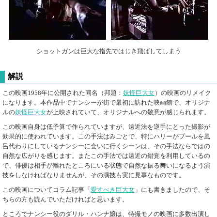
ショットガンは巨大な指先ではじき飛ばしてしまう
解説
この映画1958年に公開された同名（邦題：
妖怪巨大女
）の映画のリメイク
になります。本作品中でナンシーが街で最初に訪れた映画館で、オリジナ
ルの
妖怪巨大女
が上映されていて、オリジナルへの敬意が感じられます。
この映画自身は低予算で作られていますが、遠近法を逆手にとった撮影が
効果的に使われています。この手法はみごとで、特にハリーがプールを風
呂代わりにしているナンシーに会いに行くシーンは、その手法ならではの
自然な広がりを感じます。またこの手法では遠近の錯覚を利用しているの
で、俳優は相手が離れたところにいる状態で自然な振る舞いになるよう演
技をしなければなりませんが、その演技も実に見事なものです。
この映画についてコラム記事「
愛すべき巨大女
」にも書きましたので、そ
ちらの方も読んでいただければと思います。
ところでナンシー役のダリル・ハンナ嬢は、特撮モノの映画に多数出演し