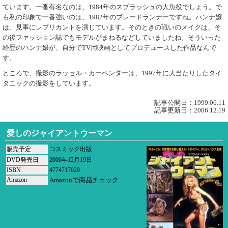
ています。一番有名なのは、1984年のスプラッシュの人魚役でしょう。で
も私の印象で一番強いのは、1982年のブレードランナーですね。ハンナ嬢
は、見事にレプリカントを演じています。そのときの戦いのメイクは、そ
の後ファッション誌でもモデルがまねるなどしていましたね。そういった
経歴のハンナ嬢が、自分でTV用映画としてプロデュースした作品なんで
す。
ところで、撮影のラッセル・カーペンターは、1997年に大当たりしたタイ
タニックの撮影をしています。
記事公開日：1999.06.11
記事更新日：2006.12.19
愛しのジャイアントウーマン
販売予定
コスミック出版
DVD発売日
2006年12月19日
ISBN
4774717029
Amazon
Amazonで商品チェック