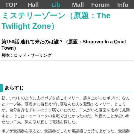
TOP
Hall
Lib
Mall
Forum
Info
ミステリーゾーン（原題：The
Twilight Zone）
第150話 連れて来たのは誰？（原題：Stopover In a Quiet
Town）
脚本 : ロッド・サーリング
あらすじ
朝、いつものように夫のボブを起こすマリー。起き上がったボブは、なん
とスーツ姿。寝巻きに着替えずに寝込んだ夫を避難するマリー。ところ
が、自分自身もドレスのまま寝ていたのだ。二人がいる寝室を改めて見回
すと、そこはニューヨークの自宅ではなかったのだ。昨夜のことが思い出
せない二人。気を取り直して電話を探した。
ボブが受話器を取ると、受話器どころか電話器ごと持ち上がった。受話器