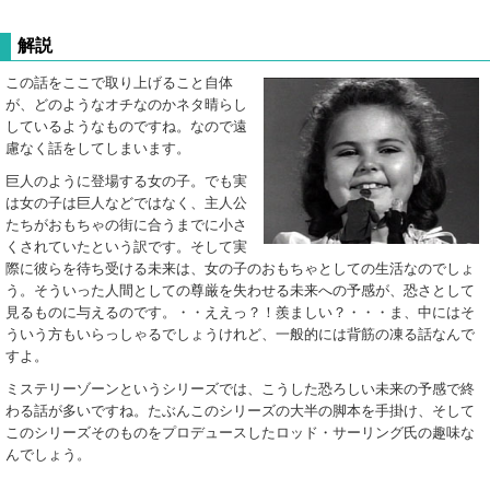
解説
この話をここで取り上げること自体
が、どのようなオチなのかネタ晴らし
しているようなものですね。なので遠
慮なく話をしてしまいます。
巨人のように登場する女の子。でも実
は女の子は巨人などではなく、主人公
たちがおもちゃの街に合うまでに小さ
くされていたという訳です。そして実
際に彼らを待ち受ける未来は、女の子のおもちゃとしての生活なのでしょ
う。そういった人間としての尊厳を失わせる未来への予感が、恐さとして
見るものに与えるのです。・・ええっ？！羨ましい？・・・ま、中にはそ
ういう方もいらっしゃるでしょうけれど、一般的には背筋の凍る話なんで
すよ。
ミステリーゾーンというシリーズでは、こうした恐ろしい未来の予感で終
わる話が多いですね。たぶんこのシリーズの大半の脚本を手掛け、そして
このシリーズそのものをプロデュースしたロッド・サーリング氏の趣味な
んでしょう。