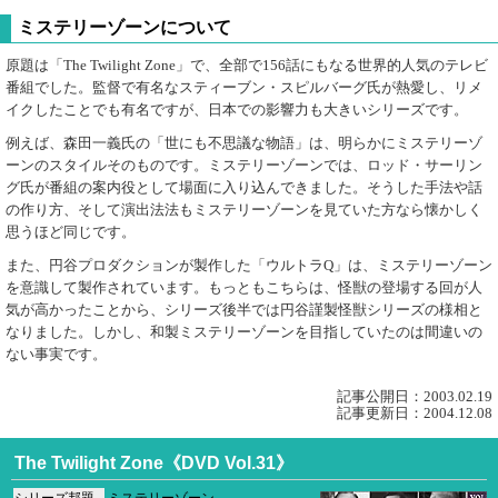
ミステリーゾーンについて
原題は「The Twilight Zone」で、全部で156話にもなる世界的人気のテレビ
番組でした。監督で有名なスティーブン・スピルバーグ氏が熱愛し、リメ
イクしたことでも有名ですが、日本での影響力も大きいシリーズです。
例えば、森田一義氏の「世にも不思議な物語」は、明らかにミステリーゾ
ーンのスタイルそのものです。ミステリーゾーンでは、ロッド・サーリン
グ氏が番組の案内役として場面に入り込んできました。そうした手法や話
の作り方、そして演出法法もミステリーゾーンを見ていた方なら懐かしく
思うほど同じです。
また、円谷プロダクションが製作した「ウルトラQ」は、ミステリーゾーン
を意識して製作されています。もっともこちらは、怪獣の登場する回が人
気が高かったことから、シリーズ後半では円谷謹製怪獣シリーズの様相と
なりました。しかし、和製ミステリーゾーンを目指していたのは間違いの
ない事実です。
記事公開日：2003.02.19
記事更新日：2004.12.08
The Twilight Zone《DVD Vol.31》