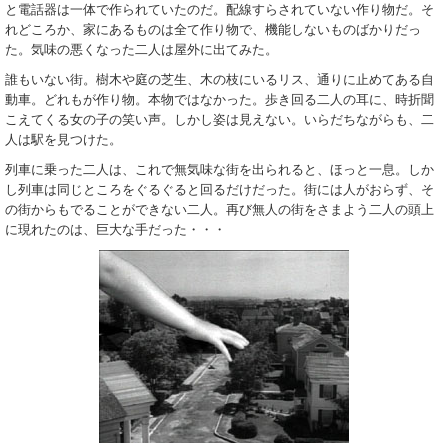
と電話器は一体で作られていたのだ。配線すらされていない作り物だ。そ
れどころか、家にあるものは全て作り物で、機能しないものばかりだっ
た。気味の悪くなった二人は屋外に出てみた。
誰もいない街。樹木や庭の芝生、木の枝にいるリス、通りに止めてある自
動車。どれもが作り物。本物ではなかった。歩き回る二人の耳に、時折聞
こえてくる女の子の笑い声。しかし姿は見えない。いらだちながらも、二
人は駅を見つけた。
列車に乗った二人は、これで無気味な街を出られると、ほっと一息。しか
し列車は同じところをぐるぐると回るだけだった。街には人がおらず、そ
の街からもでることができない二人。再び無人の街をさまよう二人の頭上
に現れたのは、巨大な手だった・・・