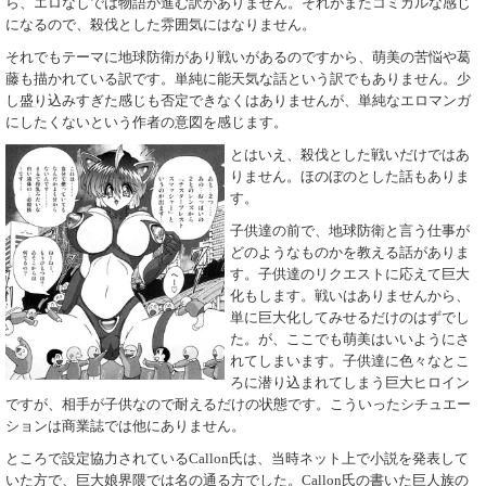
ら、エロなしでは物語が進む訳がありません。それがまたコミカルな感じ
になるので、殺伐とした雰囲気にはなりません。
それでもテーマに地球防衛があり戦いがあるのですから、萌美の苦悩や葛
藤も描かれている訳です。単純に能天気な話という訳でもありません。少
し盛り込みすぎた感じも否定できなくはありませんが、単純なエロマンガ
にしたくないという作者の意図を感じます。
とはいえ、殺伐とした戦いだけではあ
りません。ほのぼのとした話もありま
す。
子供達の前で、地球防衛と言う仕事が
どのようなものかを教える話がありま
す。子供達のリクエストに応えて巨大
化もします。戦いはありませんから、
単に巨大化してみせるだけのはずでし
た。が、ここでも萌美はいいようにさ
れてしまいます。子供達に色々なとこ
ろに潜り込まれてしまう巨大ヒロイン
ですが、相手が子供なので耐えるだけの状態です。こういったシチュエー
ションは商業誌では他にありません。
ところで設定協力されているCallon氏は、当時ネット上で小説を発表して
いた方で、巨大娘界隈では名の通る方でした。Callon氏の書いた巨人族の