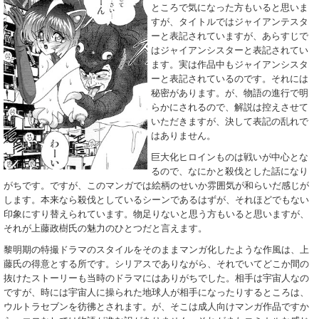
ところで気になった方もいると思いま
すが、タイトルではジャイアンテスタ
ーと表記されていますが、あらすじで
はジャイアンシスターと表記されてい
ます。実は作品中もジャイアンシスタ
ーと表記されているのです。それには
秘密があります。が、物語の進行で明
らかにされるので、解説は控えさせて
いただきますが、決して表記の乱れで
はありません。
巨大化ヒロインものは戦いが中心とな
るので、なにかと殺伐とした話になり
がちです。ですが、このマンガでは絵柄のせいか雰囲気が和らいだ感じが
します。本来なら殺伐としているシーンであるはずが、それほどでもない
印象にすり替えられています。物足りないと思う方もいると思いますが、
それが上藤政樹氏の魅力のひとつだと言えます。
黎明期の特撮ドラマのスタイルをそのままマンガ化したような作風は、上
藤氏の得意とする所です。シリアスでありながら、それでいてどこか間の
抜けたストーリーも当時のドラマにはありがちでした。相手は宇宙人なの
ですが、時には宇宙人に操られた地球人が相手になったりするところは、
ウルトラセブンを彷彿とされます。が、そこは成人向けマンガ作品ですか