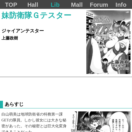
TOP
Hall
Lib
Mall
Forum
Info
妹防衛隊Ｇテスター
ジャイアンテスター
上藤政樹
あらすじ
白山萌美は地球防衛省の特務第一課
GETの隊員。しかし彼女には大きな秘
密があった。その秘密とは巨大化変身
できることだった。