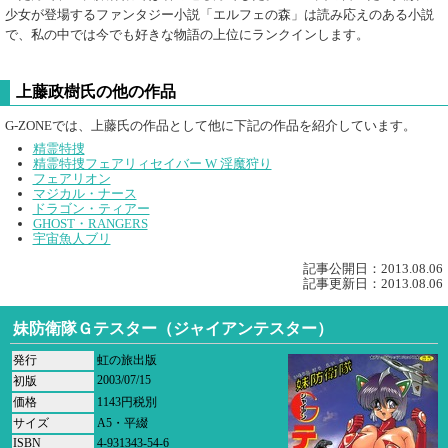
少女が登場するファンタジー小説「エルフェの森」は読み応えのある小説
で、私の中では今でも好きな物語の上位にランクインします。
上藤政樹氏の他の作品
G-ZONEでは、上藤氏の作品として他に下記の作品を紹介しています。
精霊特捜
精霊特捜フェアリィセイバー W 淫魔狩り
フェアリオン
マジカル・ナース
ドラゴン・ティアー
GHOST・RANGERS
宇宙魚人ブリ
記事公開日：2013.08.06
記事更新日：2013.08.06
妹防衛隊Ｇテスター（ジャイアンテスター）
発行
虹の旅出版
2003/07/15
初版
価格
1143円税別
サイズ
A5・平綴
ISBN
4-931343-54-6