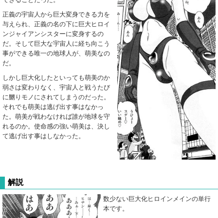
正義の宇宙人から巨大変身できる力を
与えられ、正義の名の下に巨大ヒロイ
ンジャイアンシスターに変身するの
だ。そして巨大な宇宙人に経ち向こう
事ができる唯一の地球人が、萌美なの
だ。
しかし巨大化したといっても萌美のか
弱さは変わりなく、宇宙人と戦うたび
に嬲りモノにされてしまうのだった。
それでも萌美は逃げ出す事はなかっ
た。萌美が戦わなければ誰が地球を守
れるのか。使命感の強い萌美は、決し
て逃げ出す事はしなかった。
解説
数少ない巨大化ヒロインメインの単行
本です。